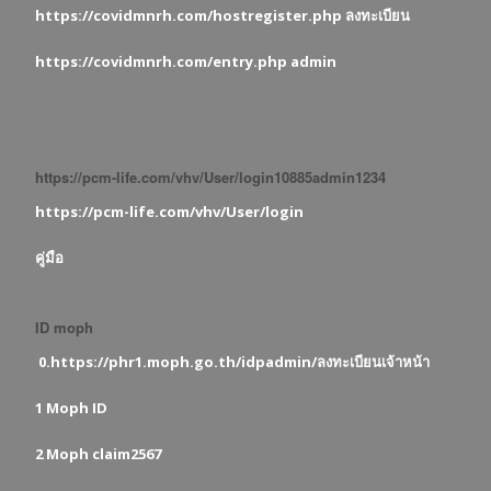
https://covidmnrh.com/hostregister.php ลงทะเบียน
https://covidmnrh.com/entry.php admin
https://pcm-life.com/vhv/User/login10885admin1234
https://pcm-life.com/vhv/User/login
คู่มือ
ID moph
0.https://phr1.moph.go.th/idpadmin/ลงทะเบียนเจ้าหน้า
1 Moph ID
2 Moph claim2567