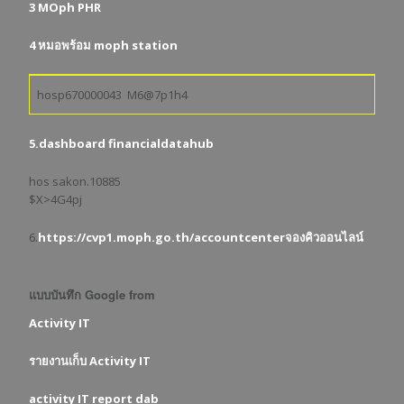
3 MOph PHR
4 หมอพร้อม moph station
hosp670000043 M6@7p1h4
5.dashboard financialdatahub
hos sakon.10885
$X>4G4pj
6.
https://cvp1.moph.go.th/accountcenterจองคิวออนไลน์
แบบบันทึก Google from
Activity IT
รายงานเก็บ Activity IT
activity IT report dab