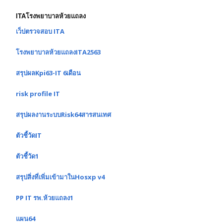
ITAโรงพยาบาลห้วยแถลง
เว็ปตรวจสอบ ITA
โรงพยาบาลห้วยแถลงITA2563
สรุปผลKpi63-IT 6เดือน
risk profile IT
สรุปผลงานระบบRisk64สารสนเทศ
ตัวชี้วัดIT
ตัวชี้วัด1
สรุปสิ่งที่เพิ่มเข้ามาในHosxp v4
PP IT รพ.ห้วยแถลง1
แผน64