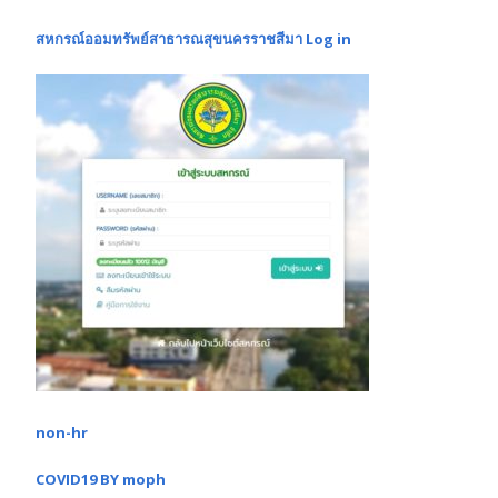
สหกรณ์ออมทรัพย์สาธารณสุขนครราชสีมา Log in
non-hr
COVID19 BY moph