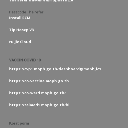
Thairefer ตัวติดตั้ง พร้อม update 2.0
Passcode Thairefer
Install RCM
Tip Hosxp V3
ruijie Cloud
VACCIN COVID 19
https://cvp1.moph.go.th/dashboard@moph_ic1
https://co-vaccine.moph.go.th
https://co-ward.moph.go.th/
https://telmed1.moph.go.th/hi
Korat porm