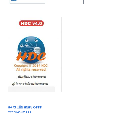
ส่ง 43 แฟ้ม สปสช OPPP
**รายงานOPPP