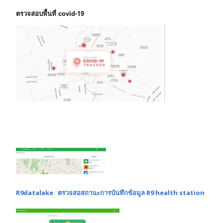
ตรวจสอบพื้นที่ covid-19
R9datalake ตรวจสอสถานะการบันทึกข้อมูล R9 health station