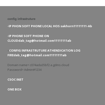
config infrastruture
-IP PHON SOFT PHONE LOCAL HOS sakhorn11111111-Ab
-IP PHONE SOFT PHONE ON
CLOUDdab_tag@hotmail.com11111111ab
–
CONFIG INFRASTRUTURE ATHENDICATION LOG
FIREdab_tag@hotmail.com11111111ab
Domain name= c074ada35bf2.a.gdms.cloud
Password= Admin#1234
CSOC INET
ONE BOX