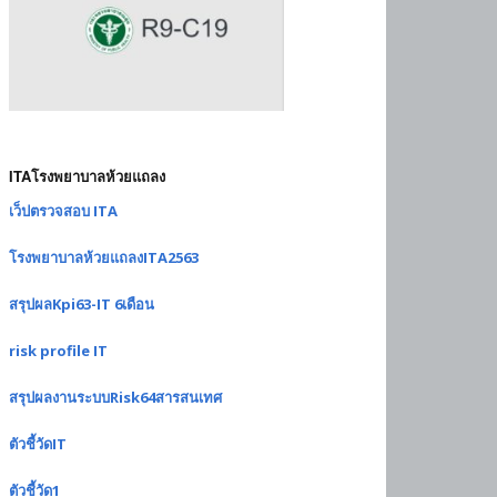
ITAโรงพยาบาลห้วยแถลง
เว็ปตรวจสอบ ITA
โรงพยาบาลห้วยแถลงITA2563
สรุปผลKpi63-IT 6เดือน
risk profile IT
สรุปผลงานระบบRisk64สารสนเทศ
ตัวชี้วัดIT
ตัวชี้วัด1