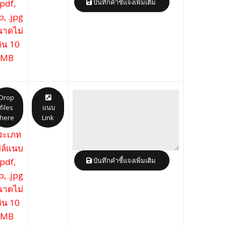
.pdf,
บันทึกคำชี้แจงเพิ่มเติม
p, .jpg
าดไม่
กิน 10
MB
Drop
files
แนบ
here
Link
ระเภท
ล์แนบ
.pdf,
บันทึกคำชี้แจงเพิ่มเติม
p, .jpg
าดไม่
กิน 10
MB