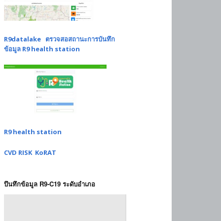
R9datalake ตรวจสอสถานะการบันทึก
ข้อมูล R9 health station
R9 health station
CVD RISK KoRAT
บึนทึกข้อมูล R9-C19 ระดับอำเภอ