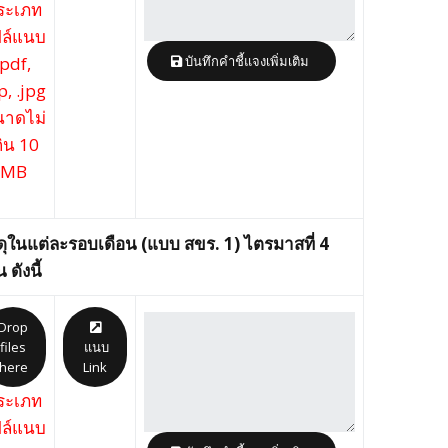
ระเภท
ล์แนบ
.pdf,
บันทึกคำชี้แจงเพิ่มเติม
p, .jpg
าดไม่
กิน 10
MB
ุในแต่ละรอบเดือน (แบบ สขร. 1) ไตรมาสที่ 4
ดังนี้
Drop
files
แนบ
here
Link
ระเภท
ล์แนบ