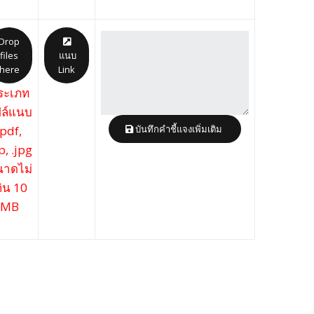
Drop
files
แนบ
here
Link
ระเภท
ล์แนบ
.pdf,
บันทึกคำชี้แจงเพิ่มเติม
p, .jpg
าดไม่
กิน 10
MB