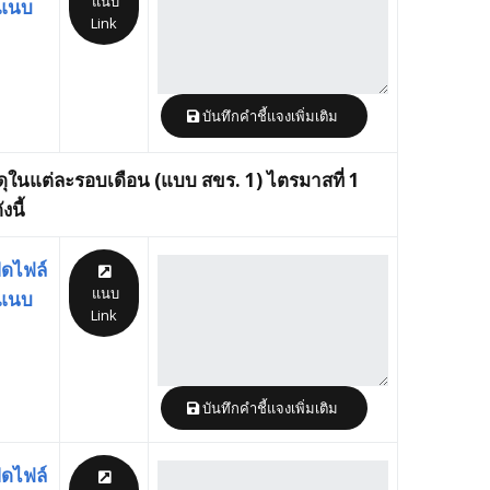
แนบ
แนบ
ในระบบ MITAS
Link
บันทึกคำชี้แจงเพิ่มเติม
ุในแต่ละรอบเดือน (แบบ สขร. 1) ไตรมาสที่ 1
งนี้
ิดไฟล์
แนบ
แนบ
Link
บันทึกคำชี้แจงเพิ่มเติม
ิดไฟล์