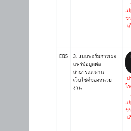
.zi
ขน
เ
EB5
3. แบบฟอร์มการเผย
แพร่ข้อมูลต่อ
สาธารณะผ่าน
ป
เว็บไซต์ของหน่วย
ไฟ
งาน
.zi
ขน
เ