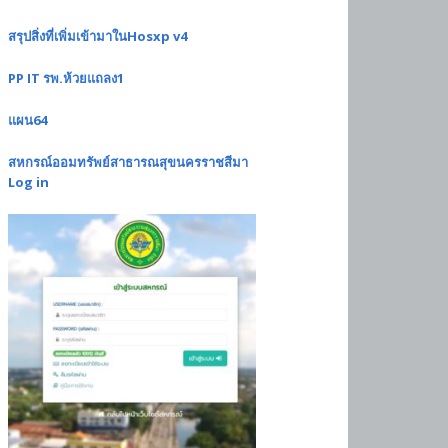
สรุปสิ่งที่เพิ่มเข้ามาในHosxp v4
PP IT รพ.ห้วยแถลง1
แผน64
สหกรณ์ออมทรัพย์สาธารณสุขนครราชสีมา
Log in