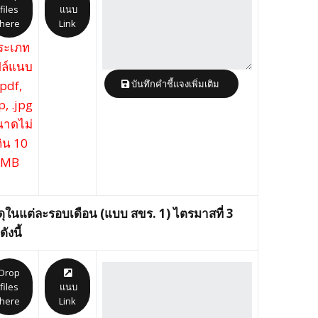
files
แนบ
here
Link
ระเภท
ล์แนบ
.pdf,
บันทึกคำชี้แจงเพิ่มเติม
p, .jpg
าดไม่
กิน 10
MB
ุในแต่ละรอบเดือน (แบบ สขร. 1) ไตรมาสที่ 3
ังนี้
Drop
files
แนบ
here
Link