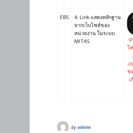
EB5
4. Link แสดงหลักฐาน
จากเว็บไซต์ของ
หน่วยงาน ในระบบ
ป
MITAS
ไฟ
.zi
ขน
เ
by
admin