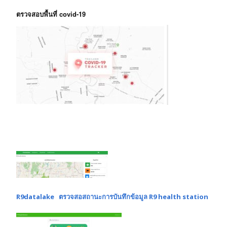
ตรวจสอบพื้นที่ covid-19
R9datalake ตรวจสอสถานะการบันทึกข้อมูล R9 health station