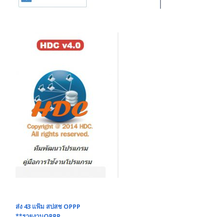
ส่ง 43 แฟ้ม สปสช OPPP
**รายงานOPPP