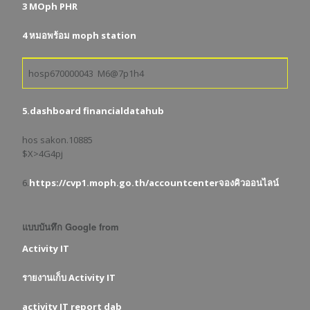
3 MOph PHR
4 หมอพร้อม moph station
hosp670000043 M6@7p1h4
5.dashboard financialdatahub
hos sakon.10885
$X>4G4pj
6.
https://cvp1.moph.go.th/accountcenterจองคิวออนไลน์
แบบบันทึก Google from
Activity IT
รายงานเก็บ Activity IT
activity IT report dab