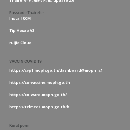
Thairefer ตัวติดตั้ง พร้อม update 2.0
Passcode Thairefer
Install RCM
Tip Hosxp V3
ruijie Cloud
VACCIN COVID 19
https://cvp1.moph.go.th/dashboard@moph_ic1
https://co-vaccine.moph.go.th
https://co-ward.moph.go.th/
https://telmed1.moph.go.th/hi
Korat porm