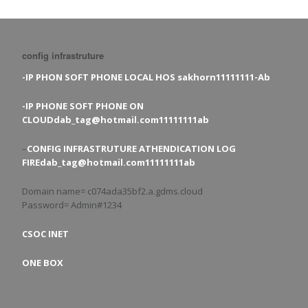
config infrastruture
-IP PHON SOFT PHONE LOCAL HOS sakhorn11111111-Ab
-IP PHONE SOFT PHONE ON
CLOUDdab_tag@hotmail.com11111111ab
–
CONFIG INFRASTRUTURE ATHENDICATION LOG
FIREdab_tag@hotmail.com11111111ab
Domain name= c074ada35bf2.a.gdms.cloud
Password= Admin#1234
CSOC INET
ONE BOX