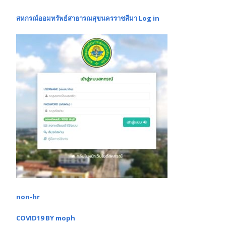
สหกรณ์ออมทรัพย์สาธารณสุขนครราชสีมา Log in
non-hr
COVID19 BY moph