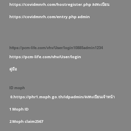
https://covidmnrh.com/hostregister.php ลงทะเบียน
https://covidmnrh.com/entry.php admin
https://pcm-life.com/vhv/User/login10885admin1234
https://pcm-life.com/vhv/User/login
คู่มือ
ID moph
0.https://phr1.moph.go.th/idpadmin/ลงทะเบียนเจ้าหน้า
1 Moph ID
2 Moph claim2567