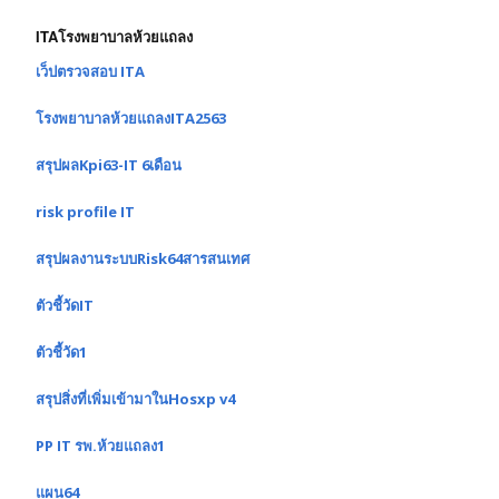
ITAโรงพยาบาลห้วยแถลง
เว็ปตรวจสอบ ITA
โรงพยาบาลห้วยแถลงITA2563
สรุปผลKpi63-IT 6เดือน
risk profile IT
สรุปผลงานระบบRisk64สารสนเทศ
ตัวชี้วัดIT
ตัวชี้วัด1
สรุปสิ่งที่เพิ่มเข้ามาในHosxp v4
PP IT รพ.ห้วยแถลง1
แผน64