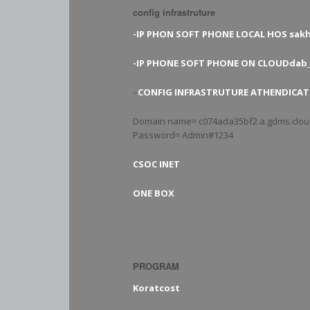
config infrastruture
-IP PHON SOFT PHONE LOCAL HOS sakh
-IP PHONE SOFT PHONE ON CLOUDdab
–
CONFIG INFRASTRUTURE ATHENDICAT
Domain name= c074ada35bf2.a.gdms.clo
Password= Admin#1234
CSOC INET
ONE BOX
PROGRAM
Koratcost