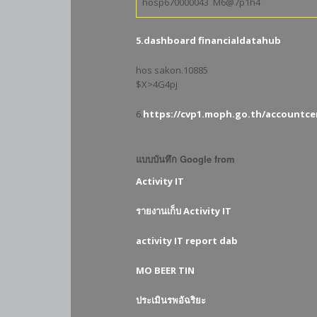
hosp670000043 M6@7p1h4
5.dashboard financialdatahub
hos sakon.10885
$X>4G4pj
6.
https://cvp1.moph.go.th/accountcen
แบบบันทึก Google from
Activity IT
รายงานเก็บ Activity IT
activity IT report dab
MO
BEER
TIN
ประเมินรพอัฉริยะ