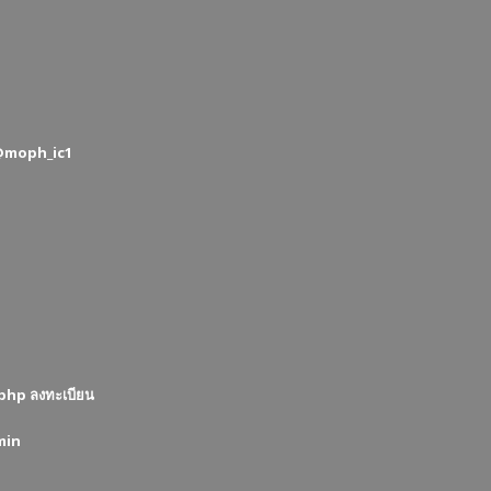
@moph_ic1
php ลงทะเบียน
min