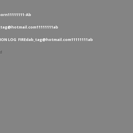
ในระบบ MITAS
orn11111111-Ab
_tag@hotmail.com11111111ab
ION LOG FIREdab_tag@hotmail.com11111111ab
ud