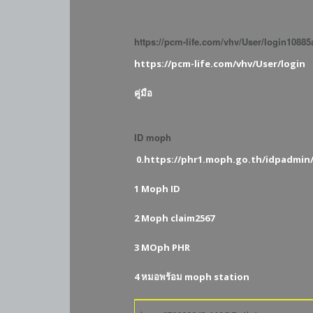
https://pcm-life.com/vhv/User/login1088
https://pcm-life.com/vhv/User/login
คู่มือ
ID moph
0.https://phr1.moph.go.th/idpadmin/ล
1 Moph ID
2 Moph claim2567
3 MOph PHR
4 หมอพร้อม moph station