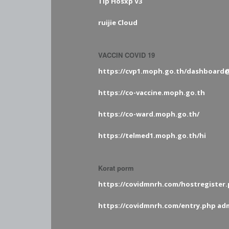
Tip Hosxp V3
ruijie Cloud
VACCIN COVID 19
https://cvp1.moph.go.th/dashboard
https://co-vaccine.moph.go.th
https://co-ward.moph.go.th/
https://telmed1.moph.go.th/hi
Korat porm
https://covidmnrh.com/hostregister.
https://covidmnrh.com/entry.php ad