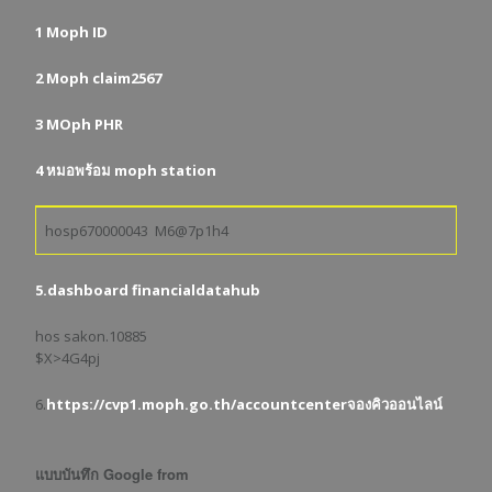
1 Moph ID
2 Moph claim2567
3 MOph PHR
4 หมอพร้อม moph station
hosp670000043 M6@7p1h4
5.dashboard financialdatahub
hos sakon.10885
$X>4G4pj
6.
https://cvp1.moph.go.th/accountcenterจองคิวออนไลน์
แบบบันทึก Google from