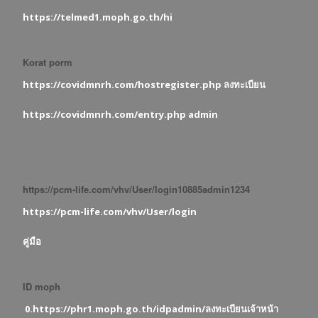
https://telmed1.moph.go.th/hi
Korat porm
https://covidmnrh.com/hostregister.php ลงทะเบียน
https://covidmnrh.com/entry.php admin
https://pcm-life.com/vhv/User/login10885admin1234
https://pcm-life.com/vhv/User/login
คู่มือ
ID moph
0.https://phr1.moph.go.th/idpadmin/ลงทะเบียนเจ้าหน้า