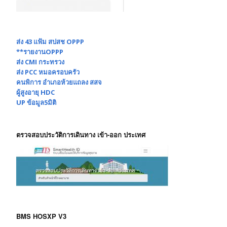
ส่ง 43 แฟ้ม สปสช OPPP
**รายงานOPPP
ส่ง CMI กระทรวง
ส่ง PCC หมอครอบครัว
คนพิการ อำเภอห้วยแถลง สสจ
ผู้สูงอายุ HDC
UP ข้อมูล5มิติ
ตรวจสอบประวัติการเดินทาง เข้า-ออก ประเทศ
BMS HOSXP V3