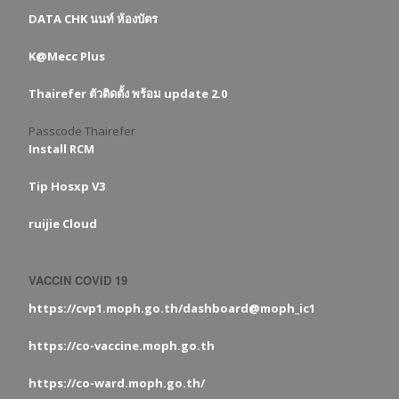
DATA CHK นนท์ ห้องบัตร
K@Mecc Plus
Thairefer ตัวติดตั้ง พร้อม update 2.0
Passcode Thairefer
Install RCM
Tip Hosxp V3
ruijie Cloud
VACCIN COVID 19
https://cvp1.moph.go.th/dashboard@moph_ic1
https://co-vaccine.moph.go.th
https://co-ward.moph.go.th/