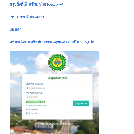
สรุปสิ่งที่เพิ่มเข้ามาในHosxp v4
PP IT รพ.ห้วยแถลง1
แผน64
สหกรณ์ออมทรัพย์สาธารณสุขนครราชสีมา Log in