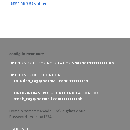
เอกสา กพ 7 ส่ง online
config infrastruture
-IP PHON SOFT PHONE LOCAL HOS sakhorn11111111-Ab
-IP PHONE SOFT PHONE ON
CLOUDdab_tag@hotmail.com11111111ab
–
CONFIG INFRASTRUTURE ATHENDICATION LOG
FIREdab_tag@hotmail.com11111111ab
Domain name= c074ada35bf2.a.gdms.cloud
Password= Admin#1234
CSOC INET