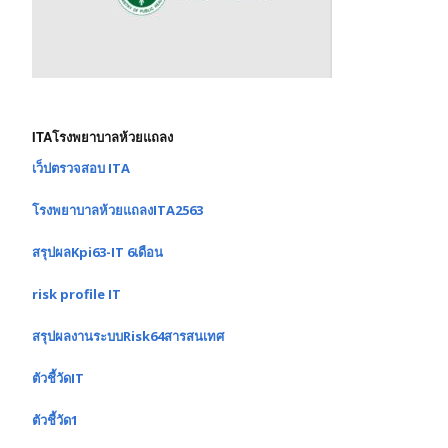
ITAโรงพยาบาลห้วยแถลง
เว็ปตรวจสอบ ITA
โรงพยาบาลห้วยแถลงITA2563
สรุปผลKpi63-IT 6เดือน
risk profile IT
สรุปผลงานระบบRisk64สารสนเทศ
ตัวชี้วัดIT
ตัวชี้วัด1