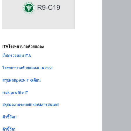
ITAโรงพยาบาลห้วยแถลง
เว็ปตรวจสอบ ITA
โรงพยาบาลห้วยแถลงITA2563
สรุปผลKpi63-IT 6เดือน
risk profile IT
สรุปผลงานระบบRisk64สารสนเทศ
ตัวชี้วัดIT
ตัวชี้วัด1