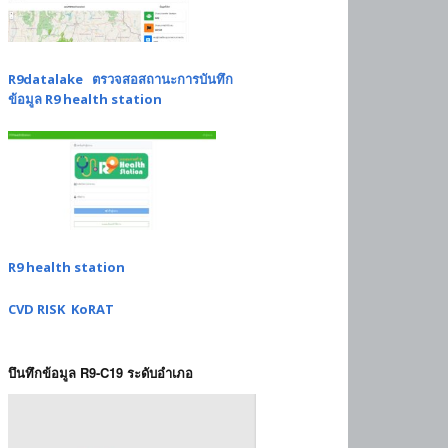
R9datalake ตรวจสอสถานะการบันทึก
ข้อมูล R9 health station
R9 health station
CVD RISK KoRAT
บึนทึกข้อมูล R9-C19 ระดับอำเภอ