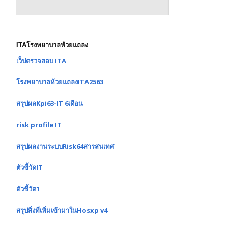
ITAโรงพยาบาลห้วยแถลง
เว็ปตรวจสอบ ITA
โรงพยาบาลห้วยแถลงITA2563
สรุปผลKpi63-IT 6เดือน
risk profile IT
สรุปผลงานระบบRisk64สารสนเทศ
ตัวชี้วัดIT
ตัวชี้วัด1
สรุปสิ่งที่เพิ่มเข้ามาในHosxp v4