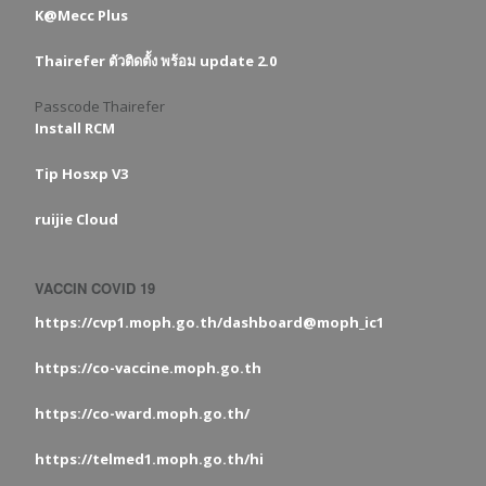
K@Mecc Plus
Thairefer ตัวติดตั้ง พร้อม update 2.0
Passcode Thairefer
Install RCM
Tip Hosxp V3
ruijie Cloud
VACCIN COVID 19
https://cvp1.moph.go.th/dashboard@moph_ic1
https://co-vaccine.moph.go.th
https://co-ward.moph.go.th/
https://telmed1.moph.go.th/hi