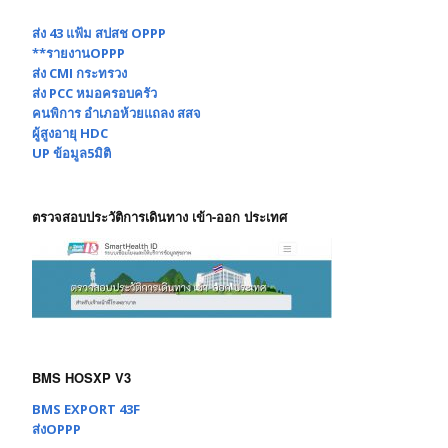
ส่ง 43 แฟ้ม สปสช OPPP
**รายงานOPPP
ส่ง CMI กระทรวง
ส่ง PCC หมอครอบครัว
คนพิการ อำเภอห้วยแถลง สสจ
ผู้สูงอายุ HDC
UP ข้อมูล5มิติ
ตรวจสอบประวัติการเดินทาง เข้า-ออก ประเทศ
BMS HOSXP V3
BMS EXPORT 43F
ส่งOPPP