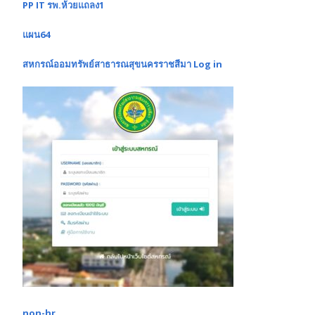
PP IT รพ.ห้วยแถลง1
แผน64
สหกรณ์ออมทรัพย์สาธารณสุขนครราชสีมา Log in
non-hr