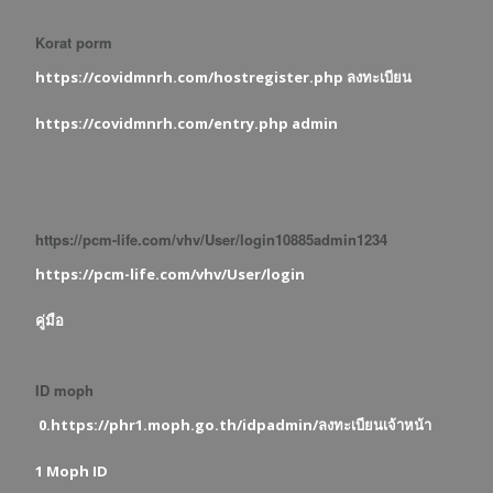
Korat porm
https://covidmnrh.com/hostregister.php ลงทะเบียน
https://covidmnrh.com/entry.php admin
https://pcm-life.com/vhv/User/login10885admin1234
https://pcm-life.com/vhv/User/login
คู่มือ
ID moph
0.https://phr1.moph.go.th/idpadmin/ลงทะเบียนเจ้าหน้า
1 Moph ID