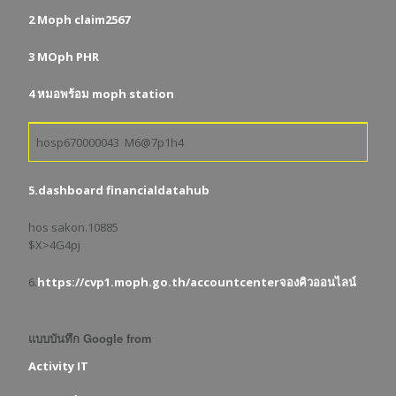
2 Moph claim2567
3 MOph PHR
4 หมอพร้อม moph station
hosp670000043 M6@7p1h4
5.dashboard financialdatahub
hos sakon.10885
$X>4G4pj
6.
https://cvp1.moph.go.th/accountcenterจองคิวออนไลน์
แบบบันทึก Google from
Activity IT