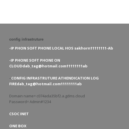
config infrastruture
-IP PHON SOFT PHONE LOCAL HOS sakhorn11111111-Ab
-IP PHONE SOFT PHONE ON
CLOUDdab_tag@hotmail.com11111111ab
–
CONFIG INFRASTRUTURE ATHENDICATION LOG
FIREdab_tag@hotmail.com11111111ab
Domain name= c074ada35bf2.a.gdms.cloud
Password= Admin#1234
CSOC INET
ONE BOX